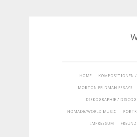
W
Zum
Inhalt
springen
HOME
KOMPOSITIONEN 
MORTON FELDMAN ESSAYS
DISKOGRAPHIE / DISCO
NOMADE/WORLD MUSIC
PORTR
IMPRESSUM
FREUNDE