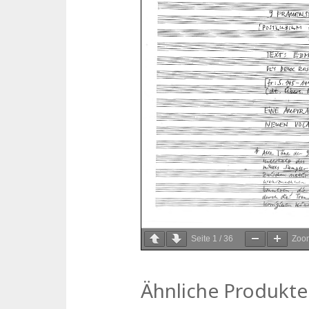
Seite
1
/
36
Zoo
Ähnliche Produkte