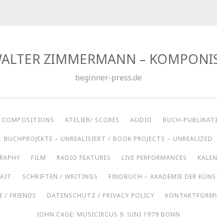
ALTER ZIMMERMANN – KOMPONI
beginner-press.de
/ COMPOSITIONS
ATELIER/ SCORES
AUDIO
BUCH-PUBLIKAT
BUCHPROJEKTE – UNREALISIERT / BOOK PROJECTS – UNREALIZED
GRAPHY
FILM
RADIO FEATURES
LIVE PERFORMANCES
KALEN
AIT
SCHRIFTEN / WRITINGS
FINDBUCH – AKADEMIE DER KÜN
 / FRIENDS
DATENSCHUTZ / PRIVACY POLICY
KONTAKTFORMU
JOHN CAGE: MUSICIRCUS 9. JUNI 1979 BONN