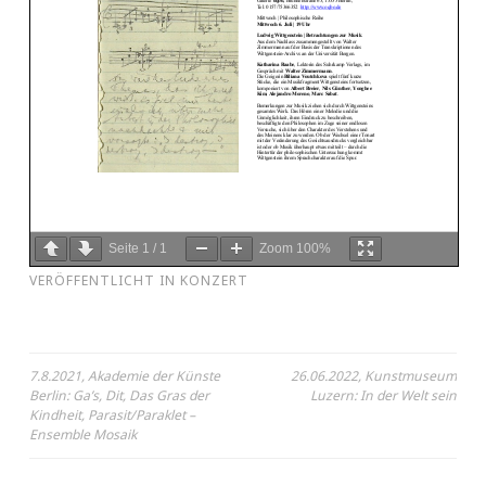
Seite
1
/
1
Zoom
100%
VERÖFFENTLICHT IN
KONZERT
Beitragsnavigation
7.8.2021, Akademie der Künste
26.06.2022, Kunstmuseum
Berlin: Ga’s, Dit, Das Gras der
Luzern: In der Welt sein
Kindheit, Parasit/Paraklet –
Ensemble Mosaik