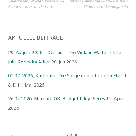
Klangfaden, Wüstenwanderung,
irakische Alphabet (2005/2017) für
Echoes/ Umbrae Idearum
Stimme und Stimmgabeln
AKTUELLE BEITRÄGE
29. August 2026 – Dessau – The Viola in Walter’s Life –
Julia Rebekka Adler
20. Juli 2026
02.07. 2026, Karlsruhe: Die Sorge geht über den Fluss I
& II
11. Mai 2026
26.04.2026: Margate GB: Bridget Riley Pieces
15. April
2026
A
A