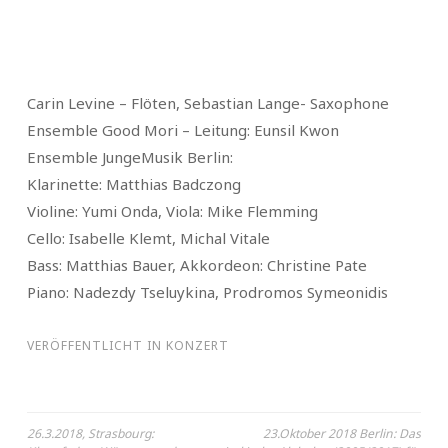
Carin Levine – Flöten, Sebastian Lange- Saxophone
Ensemble Good Mori – Leitung: Eunsil Kwon
Ensemble JungeMusik Berlin:
Klarinette: Matthias Badczong
Violine: Yumi Onda, Viola: Mike Flemming
Cello: Isabelle Klemt, Michal Vitale
Bass: Matthias Bauer, Akkordeon: Christine Pate
Piano: Nadezdy Tseluykina, Prodromos Symeonidis
VERÖFFENTLICHT IN
KONZERT
Beitragsnavigation
26.3.2018, Strasbourg:
23.Oktober 2018 Berlin: Das